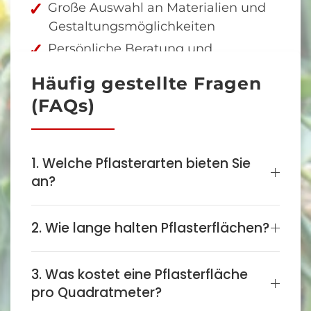
Große Auswahl an Materialien und
Gestaltungsmöglichkeiten
Persönliche Beratung und
transparente Angebote
Häufig gestellte Fragen
Nachhaltige und langlebige
(FAQs)
Bauweise
Regionale Nähe und schnelle
Verfügbarkeit
1. Welche Pflasterarten bieten Sie
Termintreue und saubere
an?
Arbeitsweise
2. Wie lange halten Pflasterflächen?
Fazit: Pflasterarbeiten mit
3. Was kostet eine Pflasterfläche
Bestand – Qualität auf festem
pro Quadratmeter?
Grund