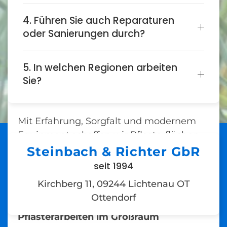
Ob Einfahrt, Hof oder Weg – hochwertige
4. Führen Sie auch Reparaturen
Pflasterarbeiten sind die Grundlage für
oder Sanierungen durch?
dauerhaft stabile und ansprechende
Außenflächen.
Steinbach & Richter
5. In welchen Regionen arbeiten
Landschaftsgestaltung
steht für präzise
Sie?
Planung, fachgerechte Ausführung und
langlebige Ergebnisse.
Mit Erfahrung, Sorgfalt und modernem
Equipment schaffen wir Pflasterflächen,
die optisch überzeugen und den
Steinbach & Richter GbR
täglichen Belastungen standhalten.
seit 1994
Jetzt beraten lassen unter 0174 / 463 80
Kirchberg 11, 09244 Lichtenau OT
51.
Ottendorf
Ihr Partner für professionelle
Pflasterarbeiten im Großraum