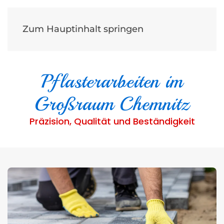
Steinbach & Richter GbR
Zum Hauptinhalt springen
seit 1994
Pflasterarbeiten im
Großraum Chemnitz
Präzision, Qualität und Beständigkeit