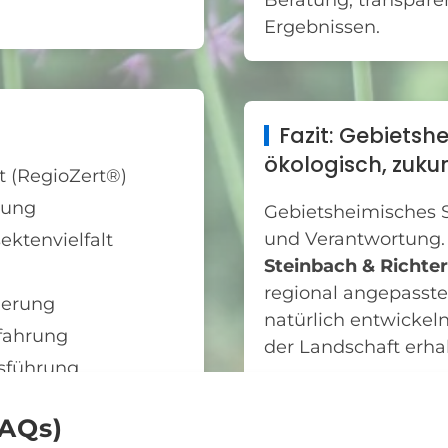
Beratung, transpar
Ergebnissen.
Fazit: Gebietsh
ökologisch, zukun
t (RegioZert®)
zung
Gebietsheimisches Sa
und Verantwortung.
ektenvielfalt
Steinbach & Richte
regional angepasst
ierung
natürlich entwickeln
rfahrung
der Landschaft erha
sführung
Ob Renaturierung, N
planen und realisi
FAQs)