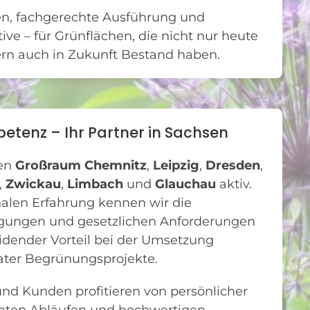
n, fachgerechte Ausführung und
tive – für Grünflächen, die nicht nur heute
ern auch in Zukunft Bestand haben.
etenz – Ihr Partner in Sachsen
ten
Großraum Chemnitz
,
Leipzig
,
Dresden
,
,
Zwickau
,
Limbach
und
Glauchau
aktiv.
alen Erfahrung kennen wir die
gungen und gesetzlichen Anforderungen
idender Vorteil bei der Umsetzung
vater Begrünungsprojekte.
d Kunden profitieren von persönlicher