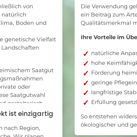
ließlich von
Die Verwendung geb
 natürlich
ein Beitrag zum Art
Klima, Boden und
Qualitätsmerkmal m
Ihre Vorteile im Übe
e genetische Vielfalt
n Landschaften
natürliche Anpa
hohe Keimfähigk
sheimischem Saatgut
Förderung heimi
erungsmaßnahmen
geringe Pflegein
rivate oder
langfristige Stab
iese Saatgutwahl
Erfüllung gesetz
nd gestalterisch.
t ist einzigartig
So entstehen wider
ökologischer und ges
ch nach Region,
che. Wir planen