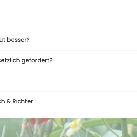
Jetzt Beratungsterm
Ihr Partner für ge
Chemnitz, Leipzig 
ut besser?
etzlich gefordert?
h & Richter