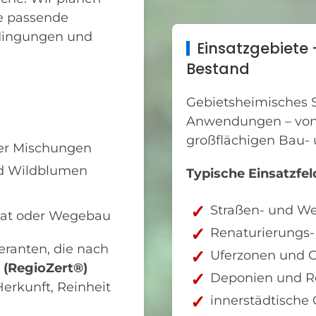
e passende
dingungen und
Einsatzgebiete
Bestand
Gebietsheimisches Sa
Anwendungen – von 
großflächigen Bau- 
her Mischungen
nd Wildblumen
Typische Einsatzfel
Straßen- und W
saat oder Wegebau
Renaturierungs-
feranten, die nach
Uferzonen und G
e (RegioZert®)
Deponien und Re
 Herkunft, Reinheit
innerstädtische