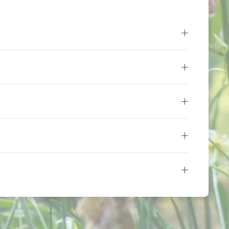
in vereinbaren unter 0174 / 463 80 51.
bietsheimische Begrünung im Großraum
und Dresden.