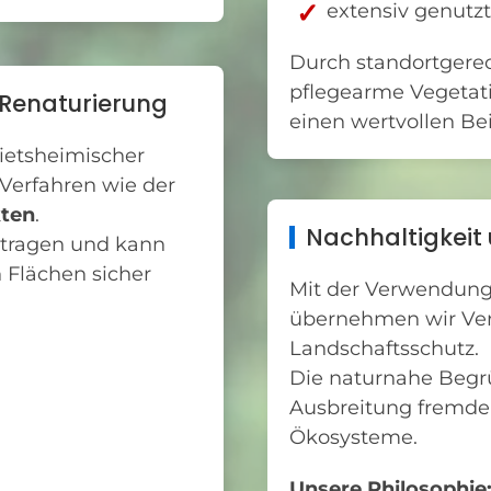
extensiv genutz
Durch standortgerec
pflegearme Vegetati
Renaturierung
einen wertvollen Beit
bietsheimischer
Verfahren wie der
kten
.
Nachhaltigkeit
etragen und kann
 Flächen sicher
Mit der Verwendung
übernehmen wir Vera
Landschaftsschutz.
Die naturnahe Begr
Ausbreitung fremder
g
Ökosysteme.
Unsere Philosophie