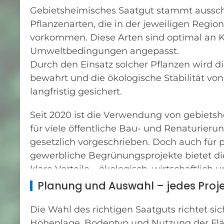
Gebietsheimisches Saatgut stammt aussch
Pflanzenarten, die in der jeweiligen Region
vorkommen. Diese Arten sind optimal an 
Umweltbedingungen angepasst.
Durch den Einsatz solcher Pflanzen wird di
bewahrt und die ökologische Stabilität vo
langfristig gesichert.
Seit 2020 ist die Verwendung von gebiet
für viele öffentliche Bau- und Renaturi
gesetzlich vorgeschrieben. Doch auch für p
gewerbliche Begrünungsprojekte bietet d
klare Vorteile – ökologisch, wirtschaftlich u
Planung und Auswahl – jedes Projek
Die Wahl des richtigen Saatguts richtet si
Höhenlage, Bodentyp und Nutzung der Flä