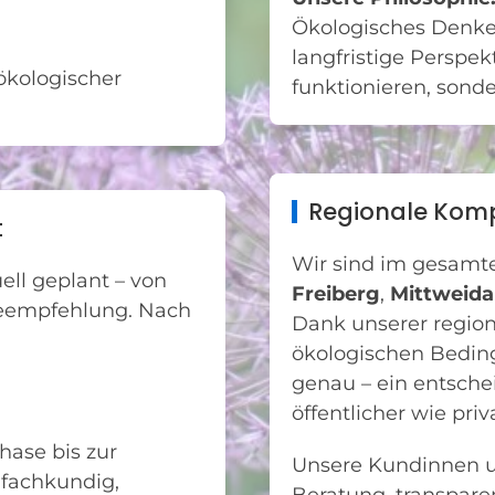
Ökologisches Denke
langfristige Perspek
ökologischer
funktionieren, sond
Regionale Komp
t
Wir sind im gesam
ll geplant – von
Freiberg
,
Mittweida
geempfehlung. Nach
Dank unserer region
ökologischen Bedin
genau – ein entsche
öffentlicher wie pri
hase bis zur
Unsere Kundinnen un
 fachkundig,