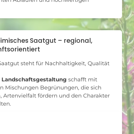
enten Abläufen und hochwertigen
eimisches Saatgut – regional,
ftsorientiert
atgut steht für Nachhaltigkeit, Qualität
r Landschaftsgestaltung
schafft mit
en Mischungen Begrünungen, die sich
, Artenvielfalt fördern und den Charakter
lten.
assansaat oder Straßenbegleitgrün – wir
eren Begrünungen mit Bestand.